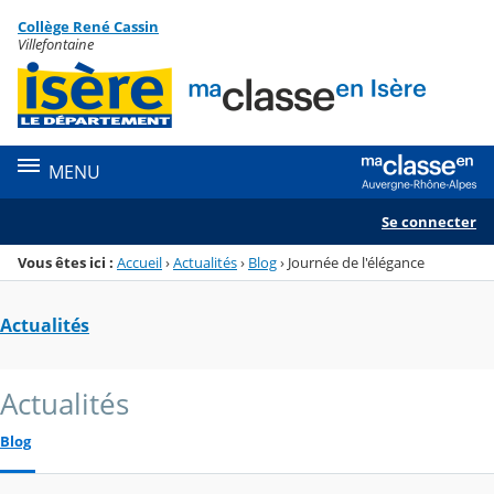
Panneau de gestion des cookies
Collège René Cassin
Menu de la rubrique
Contenu
Villefontaine
MENU
Se connecter
Vous êtes ici :
Accueil
›
Actualités
›
Blog
›
Journée de l'élégance
Actualités
Actualités
Blog